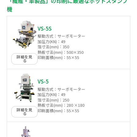
「繊維・革製品」の印刷に最適なホットスタンプ
機
VS-5S
駆動方式：
サーボモーター
加圧力(KN)：
49
箔寸法(mm)：
350
熱板寸法(mm)：
500×350
詳細を見
印刷面積(mm)：
55×55
る
VS-5
駆動方式：
サーボモーター
加圧力(KN)：
49
箔寸法(mm)：
250
熱板寸法(mm)：
280 ×180
詳細を見
印刷面積(mm)：
55×55
る