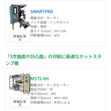
SMARTPAD
駆動方式：
モーター
インキ容器：
インキポット
色数：
単色
版サイズ(mm)：
50×100
印刷面積(mm)：
φ30
詳細を見
る
「3次曲面や凹凸面」の印刷に最適なホットスタ
ンプ機
MSTS-6H
駆動方式：
サーボモーター
加圧力(KN)：
59
箔寸法(mm)：
450
熱板寸法(mm)：
450×450
詳細を見
印刷面積(mm)：
形状による
る