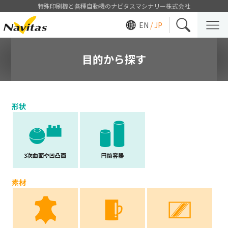
特殊印刷機と各種自動機のナビタスマシナリー株式会社
EN
/ JP
目的から探す
形状
3次曲面や凹凸面
円筒容器
素材