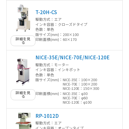
T-20H-CS
駆動方式：
エア
インキ容器：
クローズドタイプ
色数：
単色
版サイズ(mm)：
200×100
詳細を見
印刷面積(mm)：
60×170
る
NICE-35E/NICE-70E/NICE-120E
駆動方式：
モーター
インキ容器：
インキポット
色数：
単色
版サイズ(mm)：
NICE-35E：100×200
NICE-70E：100×200
NICE-120E：150×300
詳細を見
印刷面積(mm)：
NICE-35E：φ30
る
NICE-70E：φ60
NICE-120E：φ100
RP-1012D
駆動方式：
エア
インキ容器：
オープンタイプ