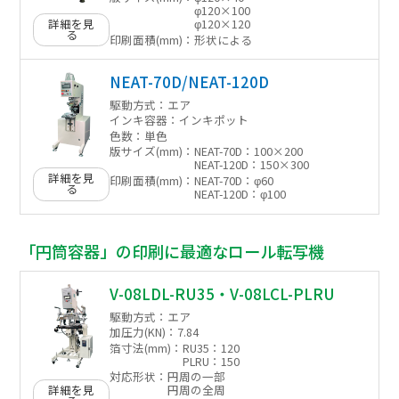
φ120×100
詳細を見
φ120×120
る
印刷面積(mm)：
形状による
NEAT-70D/NEAT-120D
駆動方式：
エア
インキ容器：
インキポット
色数：
単色
版サイズ(mm)：
NEAT-70D：100×200
NEAT-120D：150×300
詳細を見
印刷面積(mm)：
NEAT-70D：φ60
る
NEAT-120D：φ100
「円筒容器」の印刷に最適なロール転写機
V-08LDL-RU35・V-08LCL-PLRU
駆動方式：
エア
加圧力(KN)：
7.84
箔寸法(mm)：
RU35：120
PLRU：150
対応形状：
円周の一部
詳細を見
円周の全周