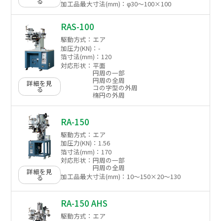
る
加工品最大寸法(mm)：
φ30～100×100
RAS-100
駆動方式：
エア
加圧力(KN)：
-
箔寸法(mm)：
120
対応形状：
平面
円周の一部
円周の全周
詳細を見
コの字型の外周
る
楕円の外周
RA-150
駆動方式：
エア
加圧力(KN)：
1.56
箔寸法(mm)：
170
対応形状：
円周の一部
円周の全周
詳細を見
加工品最大寸法(mm)：
10〜150×20〜130
る
RA-150 AHS
駆動方式：
エア