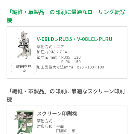
「繊維・革製品」の印刷に最適なローリング転写
機
V-08LDL-RU35・V-08LCL-PLRU
駆動方式：
エア
加圧力(KN)：
7.84
箔寸法(mm)：
RU35：120
PLRU：150
詳細を見
加工品最大寸法(mm)：
φ30～100×100
る
「繊維・革製品」の印刷に最適なスクリーン印刷
機
スクリーン印刷機
駆動方式：
エア
対応形状：
平面
円周の一部