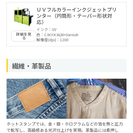
ＵＶフルカラーインクジェットプリ
ンター（円筒形・テーパー形状対
応）
インク：
UV
詳細を見
色：
C.M.Y.K.W,W+Varnish
る
解像度(dpi)：
1200
繊維・革製品
ホットスタンプでは、金・銀・ホログラムなどの箔を熱と圧力
で転写し、高級感ある光沢仕上げを実現。革製品には素押し