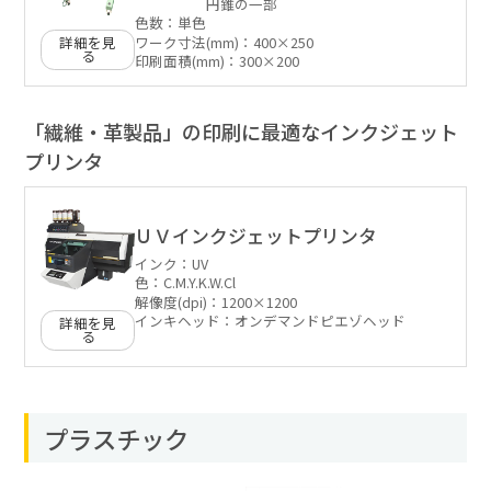
円錐の一部
色数：
単色
詳細を見
ワーク寸法(mm)：
400×250
る
印刷面積(mm)：
300×200
「繊維・革製品」の印刷に最適なインクジェット
プリンタ
ＵＶインクジェットプリンタ
インク：
UV
色：
C.M.Y.K.W.Cl
解像度(dpi)：
1200×1200
インキヘッド：
オンデマンドピエゾヘッド
詳細を見
る
プラスチック