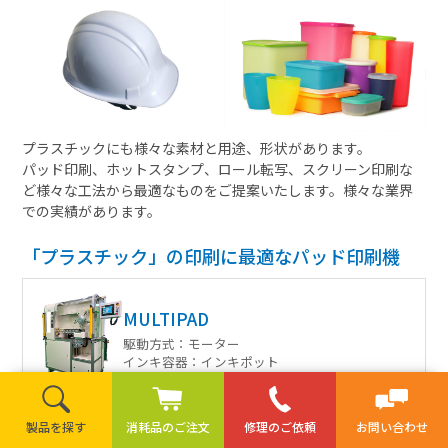
プラスチックにも様々な素材と用途、形状があります。
パッド印刷、ホットスタンプ、ロール転写、スクリーン印刷な
ど様々な工法から最適なものをご提案いたします。様々な業界
での実績があります。
「プラスチック」の印刷に最適なパッド印刷機
MULTIPAD
駆動方式：
モーター
インキ容器：
インキポット
色数：
6〜16色
版サイズ(mm)：
50×100
詳細を見
印刷面積(mm)：
φ30〜φ60
る
製品を探す
消耗品のご注文
修理のご依頼
お問い合わせ