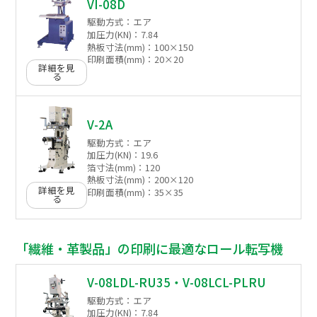
VI-08D
駆動方式：
エア
加圧力(KN)：
7.84
熱板寸法(mm)：
100×150
印刷面積(mm)：
20×20
詳細を見
る
V-2A
駆動方式：
エア
加圧力(KN)：
19.6
箔寸法(mm)：
120
熱板寸法(mm)：
200×120
詳細を見
印刷面積(mm)：
35×35
る
「繊維・革製品」の印刷に最適なロール転写機
V-08LDL-RU35・V-08LCL-PLRU
駆動方式：
エア
加圧力(KN)：
7.84