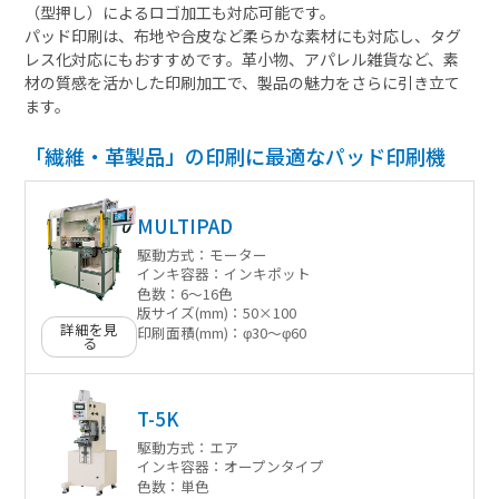
（型押し）によるロゴ加工も対応可能です。
パッド印刷は、布地や合皮など柔らかな素材にも対応し、タグ
レス化対応にもおすすめです。革小物、アパレル雑貨など、素
材の質感を活かした印刷加工で、製品の魅力をさらに引き立て
ます。
「繊維・革製品」の印刷に最適なパッド印刷機
MULTIPAD
駆動方式：
モーター
インキ容器：
インキポット
色数：
6〜16色
版サイズ(mm)：
50×100
詳細を見
印刷面積(mm)：
φ30〜φ60
る
T-5K
駆動方式：
エア
インキ容器：
オープンタイプ
色数：
単色