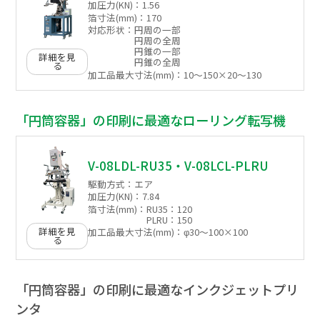
加圧力(KN)：
1.56
箔寸法(mm)：
170
対応形状：
円周の一部
円周の全周
円錐の一部
詳細を見
円錐の全周
る
加工品最大寸法(mm)：
10〜150×20〜130
「円筒容器」の印刷に最適なローリング転写機
V-08LDL-RU35・V-08LCL-PLRU
駆動方式：
エア
加圧力(KN)：
7.84
箔寸法(mm)：
RU35：120
PLRU：150
詳細を見
加工品最大寸法(mm)：
φ30～100×100
る
「円筒容器」の印刷に最適なインクジェットプリ
ンタ