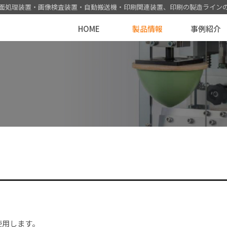
面処理装置・画像検査装置・自動搬送機
・印刷関連装置
、印刷の製造ライン
HOME
製品情報
事例紹介
用途から探す
生産数アップ
アクセス
印刷条件から探す
作業効率アップ
海外拠点
使用します。