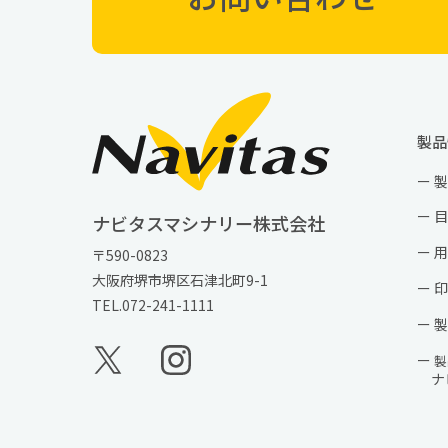
製品
製
目
ナビタスマシナリー株式会社
用
〒590-0823
大阪府堺市堺区石津北町9-1
印
TEL.
072-241-1111
製
製
ナ