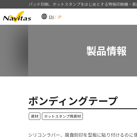
パッド印刷、ホットスタンプをはじめとする特殊印刷機
・表
EN
/ JP
製品情報
事例紹介
会社案内
採用情報
製品情報
製品から探す
すべて
社長挨拶・経営理念
新卒採用
目的から探す
省人化・自動化
会社概要・沿革
キャリア採用
製品のことがよくわかる!
省スペース化
グループ会社
品質向上
ナビタスマシナリームービー
ボンディングテープ
CSR（企業の社会的責任）
資材
ホットスタンプ用資材
豊かな社会づくり
環境への取り組み
シリコンラバー、腐食刻印を型板に貼り付けるのに