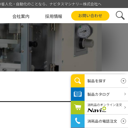
の省人化・自動化
のことなら、ナビタスマシナリー株式会社へ
お問い合わせ
会社案内
採用情報
製品カタログ
属人化解消
全国の代理店
製品を探す
製品カテゴリから
製品カタログ
目的から
消耗品のオンライン注文
用途から
消耗品の電話注文
印刷条件から