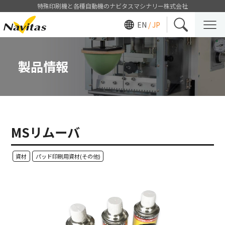
特殊印刷機と各種自動機のナビタスマシナリー株式会社
EN
/ JP
製品情報
MSリムーバ
資材
パッド印刷用資材(その他)