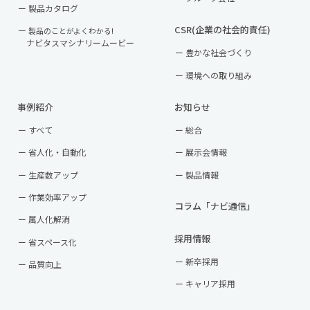
製品カタログ
CSR(企業の社会的責任)
製品のことがよくわかる!
ナビタスマシナリームービー
豊かな社会づくり
環境への取り組み
事例紹介
お知らせ
すべて
総合
省人化・自動化
展示会情報
生産数アップ
製品情報
作業効率アップ
コラム「ナビ通信」
属人化解消
採用情報
省スペース化
新卒採用
品質向上
キャリア採用