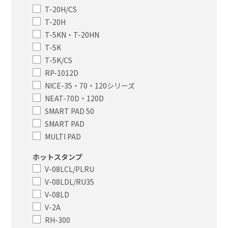
T-20H/CS
T-20H
T-5KN・T-20HN
T-5K
T-5K/CS
RP-1012D
NICE-35・70・120シリーズ
NEAT-70D・120D
SMART PAD 50
SMART PAD
MULTI PAD
ホットスタンプ
V-08LCL/PLRU
V-08LDL/RU35
V-08LD
V-2A
RH-300