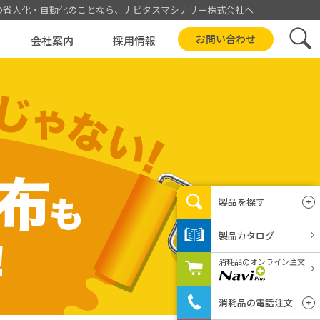
の省人化・自動化
のことなら、ナビタスマシナリー株式会社へ
お問い合わせ
会社案内
採用情報
製品カタログ
属人化解消
全国の代理店
製品を探す
製品カテゴリから
製品カタログ
目的から
消耗品のオンライン注文
用途から
消耗品の電話注文
印刷条件から