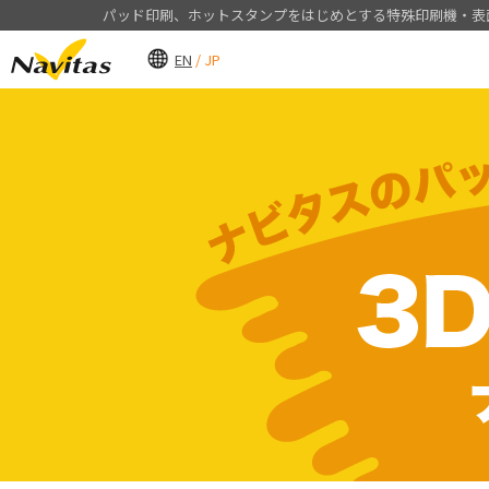
パッド印刷、ホットスタンプをはじめとする特殊印刷機
・表
EN
/ JP
製品情報
事例紹介
会社案内
採用情報
製品から探す
すべて
社長挨拶・経営理念
新卒採用
目的から探す
省人化・自動化
会社概要・沿革
キャリア採用
製品のことがよくわかる!
省スペース化
グループ会社
品質向上
ナビタスマシナリームービー
CSR（企業の社会的責任）
豊かな社会づくり
環境への取り組み