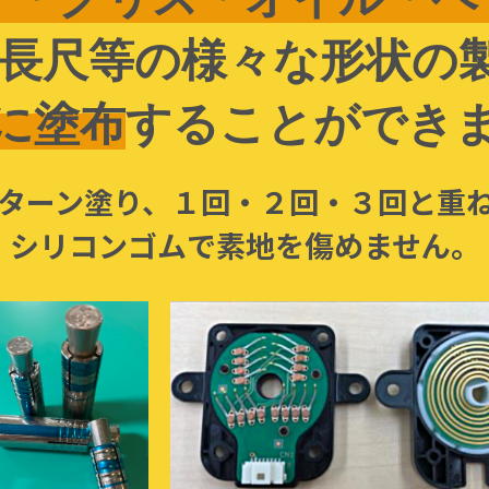
や長尺等の様々な形状の
に塗布
することができ
ターン塗り、
１回・２回・３回と重
シリコンゴムで素地を傷めません。