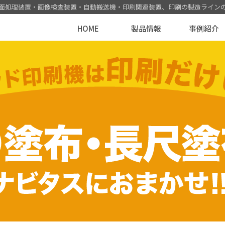
面処理装置・画像検査装置・自動搬送機
・印刷関連装置
、印刷の製造ライン
HOME
製品情報
事例紹介
用途から探す
生産数アップ
アクセス
印刷条件から探す
作業効率アップ
海外拠点