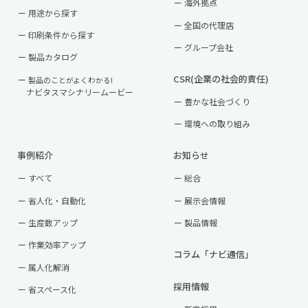
海外拠点
用途から探す
全国の代理店
印刷条件から探す
グループ会社
製品カタログ
CSR(企業の社会的責任)
製品のことがよくわかる!
ナビタスマシナリームービー
豊かな社会づくり
環境への取り組み
事例紹介
お知らせ
すべて
総合
省人化・自動化
展示会情報
生産数アップ
製品情報
作業効率アップ
コラム「ナビ通信」
属人化解消
採用情報
省スペース化